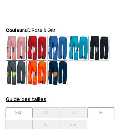
Couleurs
D.Rose & Gris
Guide des tailles
XXS
XS
S
M
L
XL
XXL