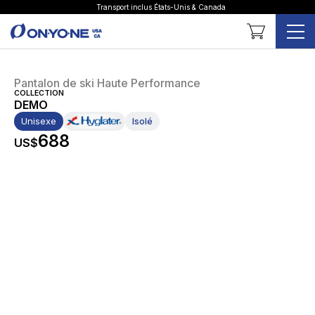
Transport inclus États-Unis & Canada
Panier
Pantalon de ski Haute Performance
COLLECTION
DEMO
Unisexe
Isolé
688
US$