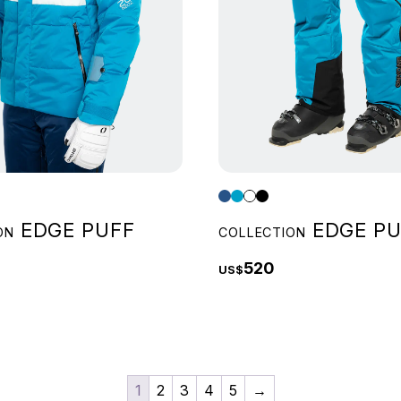
EDGE PUFF
EDGE PU
ON
COLLECTION
520
US$
1
2
3
4
5
→