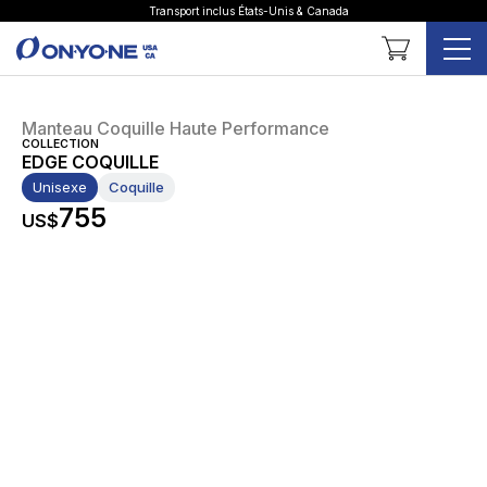
Transport inclus États-Unis & Canada
Panier
Manteau Coquille Haute Performance
COLLECTION
EDGE COQUILLE
Unisexe
Coquille
755
US$