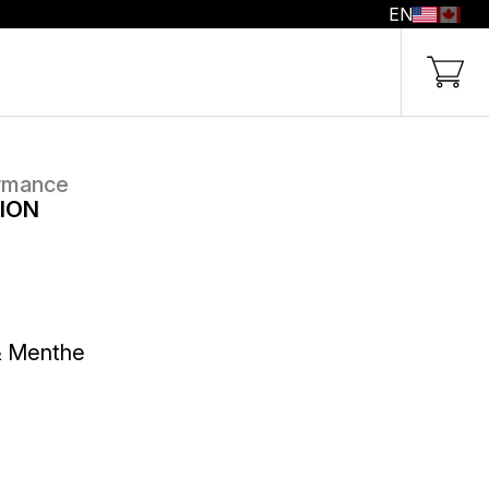
EN
ormance
ION
& Menthe