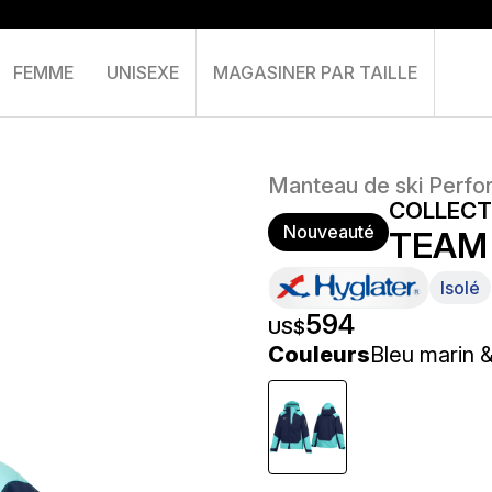
FEMME
UNISEXE
MAGASINER PAR TAILLE
Panier
Manteau de ski Perf
COLLECT
Nouveauté
TEAM
Isolé
594
US$
Couleurs
Bleu marin 