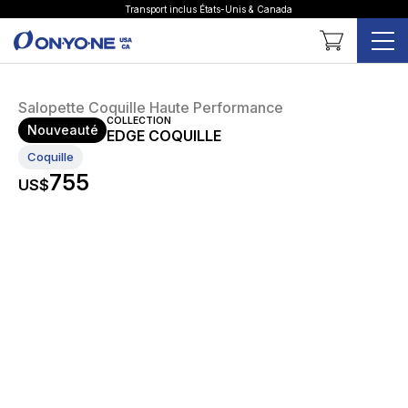
Transport inclus États-Unis & Canada
Panier
Salopette Coquille Haute Performance
COLLECTION
Nouveauté
EDGE COQUILLE
Coquille
755
US$