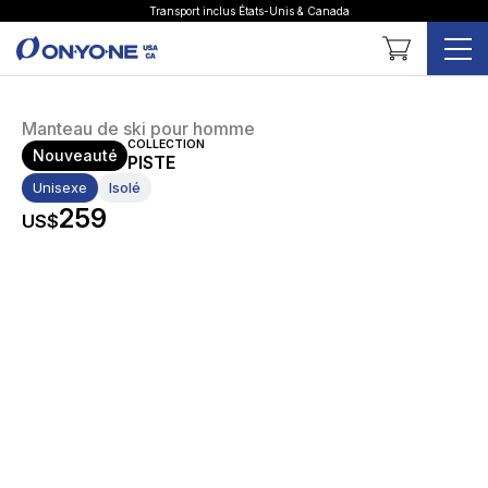
Transport inclus États-Unis & Canada
Panier
Manteau de ski pour homme
COLLECTION
Nouveauté
PISTE
Unisexe
Isolé
259
US$