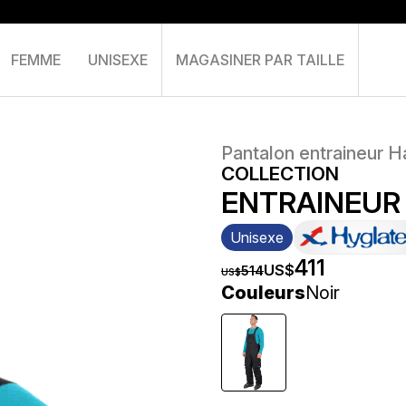
FEMME
UNISEXE
MAGASINER PAR TAILLE
Panier
Pantalon entraineur H
COLLECTION
ENTRAINEUR
Unisexe
411
US$
514
US$
Couleurs
Noir