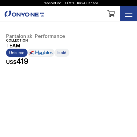
Transport inclus États-Unis & Canada
Panier
Pantalon ski Performance
COLLECTION
TEAM
Unisexe
Isolé
419
US$